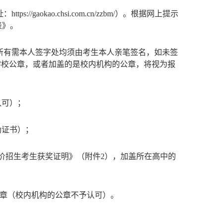
kao.chsi.com.cn/zzbm/）。根据网上提示
表》。
所有需本人签字处均须由考生本人亲笔签名，如未签
学校公章，或者加盖的是校内机构的公章，将视为报
认可）；
励证书）；
价招生考生获奖证明》（附件2），加盖所在高中的
公章（校内机构的公章不予认可）。