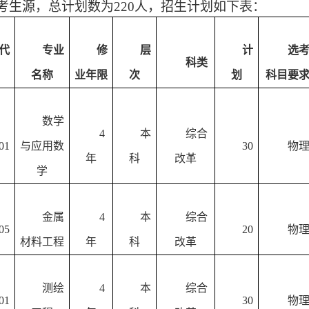
考生源，总计划数为
220
人，招生计划如下表：
代
专业
修
层
计
选
科类
名称
业年限
次
划
科目要
数学
4
本
综合
01
与应用数
30
物
年
科
改革
学
金属
4
本
综合
05
20
物
材料工程
年
科
改革
测绘
4
本
综合
01
30
物