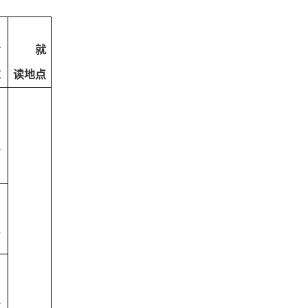
考
就
求
读地点
理
理
理