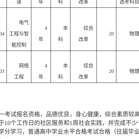
语
年
科
改革
选考科
电气
4
本
综合
04
工程与智
20
物
年
科
改革
能控制
网络
4
本
综合
03
20
物
工程
年
科
改革
一考试报名资格，品德优良，身心健康，综合素质较
于
10
个工作日的社区服务和
1
周社会实践，并完成不少
学分学习，普通高中学业水平合格考试合格（往届毕