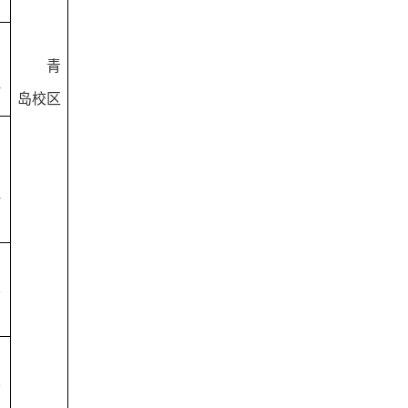
青
理
岛校区
理
限
目
限