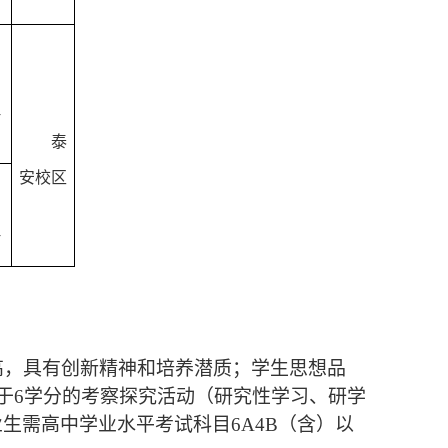
目
理
泰
安校区
理
高，具有创新精神和培养潜质；学生思想品
于
6
学分的考察探究活动（研究性学习、研学
业生需高中学业水平考试科目
6A4B
（含）以