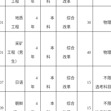
工程
年
科
改革
地质
4
本
综合
01
30
物
工程
年
科
改革
采矿
4
本
综合
01
工程（男
40
物
年
科
改革
生）
4
本
综合
不
07
日语
15
年
科
改革
选考科
朝鲜
4
本
综合
不
09
15